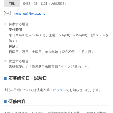
TEL
0463－93－1121
（内線2028）
kenshuu@tokai.ac.jp
※
持参する場合
受付時間
平日９時00分～17時00分、土曜日９時00分～15時00分（第２・４を
除く）
休診日
日曜日、祝日、土曜日、年末年始（12月29日～１月３日）
※
郵送する場合
書留郵便にて「臨床助手出願書類在中」と記載のこと。
応募締切日・試験日
上記の日程については決定次第
トピックス
でお知らせいたします。
研修内容