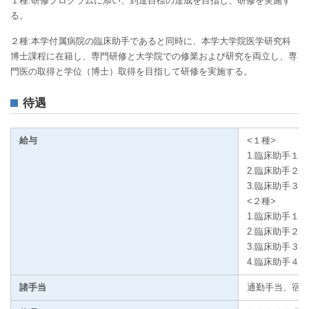
１種:研修プログラムに添い、到達目標の達成を目指し、研修を実施す
る。
２種:本学付属病院の臨床助手であると同時に、本学大学院医学研究科
博士課程に在籍し、専門研修と大学院での修業および研究を両立し、専
門医の取得と学位（博士）取得を目指して研修を実施する。
待遇
給与
<１種>
1.
臨床助手１年 
2.
臨床助手２年 
3.
臨床助手３年 
<２種>
1.
臨床助手１年 
2.
臨床助手２年 
3.
臨床助手３年 
4.
臨床助手４年 
諸手当
通勤手当、宿