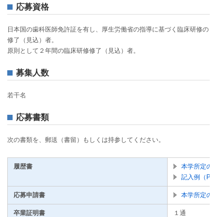
応募資格
日本国の歯科医師免許証を有し、厚生労働省の指導に基づく臨床研修の
修了（見込）者。
原則として２年間の臨床研修修了（見込）者。
募集人数
若干名
応募書類
次の書類を、郵送（書留）もしくは持参してください。
履歴書
本学所定の履
記入例（PDF
応募申請書
本学所定の応
卒業証明書
１通