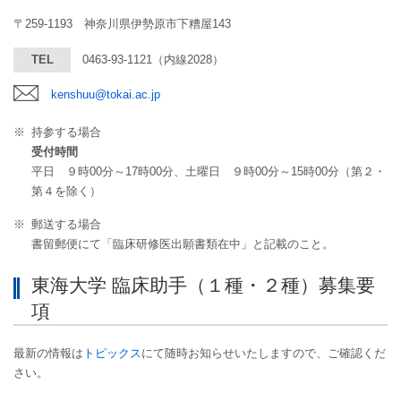
〒259-1193 神奈川県伊勢原市下糟屋143
TEL
0463-93-1121
（内線2028）
kenshuu@tokai.ac.jp
※
持参する場合
受付時間
平日 ９時00分～17時00分、土曜日 ９時00分～15時00分（第２・
第４を除く）
※
郵送する場合
書留郵便にて「臨床研修医出願書類在中」と記載のこと。
東海大学 臨床助手（１種・２種）募集要
項
最新の情報は
トピックス
にて随時お知らせいたしますので、ご確認くだ
さい。