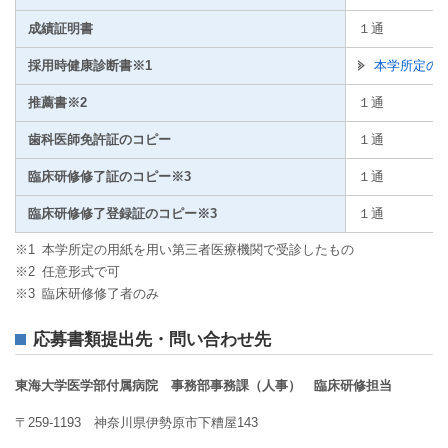
成績証明書
１通
採用時健康診断書※1
本学所定の健
推薦書※2
１通
歯科医師免許証のコピー
１通
臨床研修修了証のコピー※3
１通
臨床研修修了登録証のコピー※3
１通
※1
本学所定の用紙を用い第三者医療機関で受診したもの
※2
任意形式で可
※3
臨床研修修了者のみ
応募書類提出先・問い合わせ先
東海大学医学部付属病院 事務部事務課（人事） 臨床研修担当
〒259-1193 神奈川県伊勢原市下糟屋143