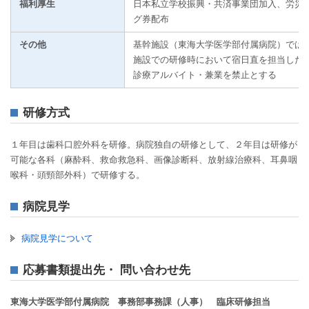
福利厚生
日本私立学校振興・共済事業団加入、労災
グ券配布
その他
基幹施設（東海大学医学部付属病院）では
施設での研修時において宿日直を担当した
診療アルバイト・兼業を禁止とする
研修方式
１年目は歯科口腔外科を研修。病院独自の研修として、２年目は研修が
可能な各科（麻酔科、救命救急科、画像診断科、放射線治療科、耳鼻咽
喉科・頭頸部外科）で研修する。
病院見学
病院見学について
応募書類提出先・ 問い合わせ先
東海大学医学部付属病院 事務部事務課（人事） 臨床研修担当