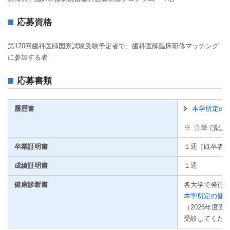
応募資格
第120回歯科医師国家試験受験予定者で、歯科医師臨床研修マッチング
に参加する者
応募書類
履歴書
本学所定の履
※
直筆で記入
卒業証明書
１通［既卒者
成績証明書
１通
健康診断書
各大学で発行
本学所定の健康診
（2026年度
受診してくだ