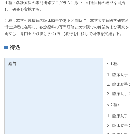
１種：各診療科の専門研修プログラムに添い、到達目標の達成を目指
し、研修を実施する。
２種：本学付属病院の臨床助手であると同時に、本学大学院医学研究科
博士課程に在籍し、各診療科の専門研修と大学院での修業および研究を
両立し、専門医の取得と学位(博士)取得を目指して研修を実施する。
待遇
給与
<１種>
1.
臨床助手１年 
2.
臨床助手２年 
3.
臨床助手３年 
<２種>
1.
臨床助手１年 
2.
臨床助手２年 