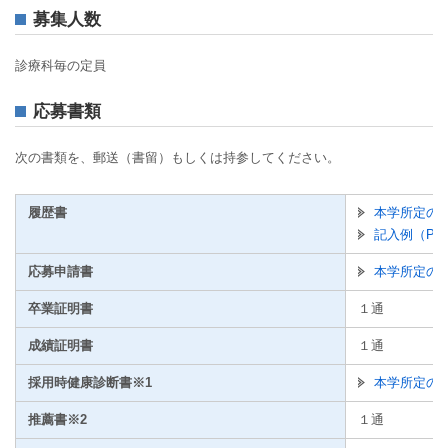
募集人数
診療科毎の定員
応募書類
次の書類を、郵送（書留）もしくは持参してください。
履歴書
本学所定の履
記入例（PDF
応募申請書
本学所定の応
卒業証明書
１通
成績証明書
１通
採用時健康診断書※1
本学所定の健
推薦書※2
１通