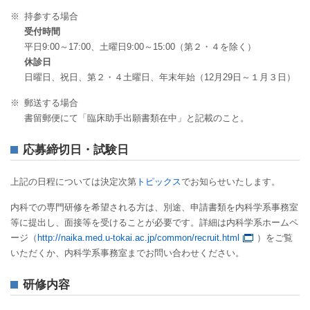
※
持参する場合
受付時間
平日9:00～17:00、土曜日9:00～15:00（第２・４を除く）
休診日
日曜日、祝日、第２・４土曜日、年末年始（12月29日～１月３日）
※
郵送する場合
書留郵便にて「臨床助手出願書類在中」と記載のこと。
応募締切日・試験日
上記の日程については決定次第
トピックス
でお知らせいたします。
内科での専門研修を希望される方は、別途、申請書類を内科学系事務室
等に提出し、面接等を受けることが必要です。詳細は内科学系ホームペ
ージ（
http://naika.med.u-tokai.ac.jp/common/recruit.html
）をご覧
いただくか、内科学系事務室までお問い合わせください。
研修内容