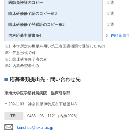
医師免許証のコピー
１通
臨床研修修了証のコピー※3
１通
臨床研修修了登録証のコピー※3
１通
内科応募申請書※4
内科応募申請
※1
本学所定の用紙を用い第三者医療機関で受診したもの
※2
任意形式で可
※3
臨床研修修了者のみ
※4
内科希望者のみ
応募書類提出先・問い合わせ先
東海大学医学部付属病院 臨床研修部
〒259-1193 神奈川県伊勢原市下糟屋143
TEL
0463－93－1121
（内線2028）
kenshuu@tokai.ac.jp