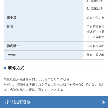
3.
臨床助手３年 
4.
臨床助手４年 
諸手当
通勤手当、宿
休暇
年次有給休暇 
婚休暇：７日以
日、３年目以降
福利厚生
日本私立学校
その他
寮有、院内保育
研修方式
高度な臨床修練を目的とした専門分野での研修。
ただし、当院臨床研修プログラムに沿った臨床研修を受けていない場合
は、当該診療科の研修を課することとする。
後期臨床研修