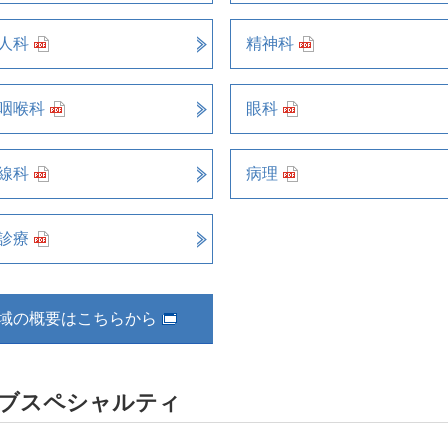
人科
精神科
咽喉科
眼科
線科
病理
診療
域の概要はこちらから
ブスペシャルティ