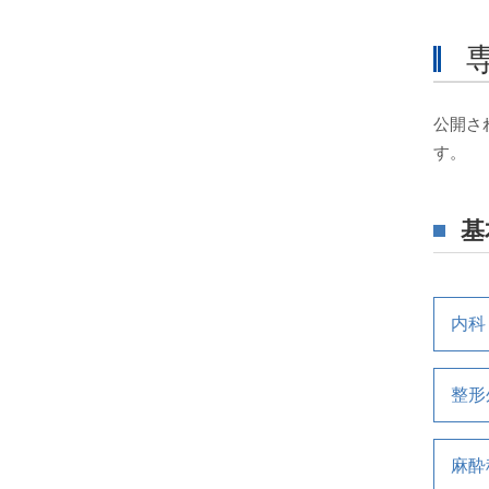
公開さ
す。
基
内科
整形
麻酔