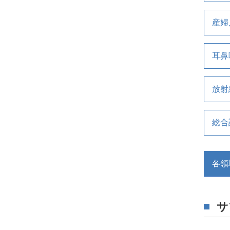
産婦
耳鼻
放射
総合
各領
サ