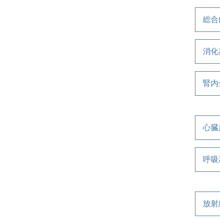
総合
消化
腎内
心臓
呼吸
放射